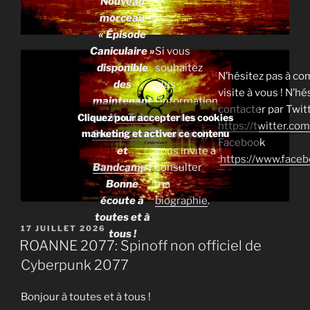
Nouveau
morceau
« Épisode
Caniculaire »
Si vous
disponible
souhaitez
N’hésitez pas à co
des
plus
visite à vous ! N’h
maintenant
l’information
contacter par Twitt
sur Y
ouTube
,
sur mes
Cliquez pour accepter les cookies
https://twitter.c
marketing et activer ce contenu
SoundCloud
créations, je
Facebook
et
vous invite à
:
https://www.face
Bandcamp
!
consulter
Bonne
ma
écoute à
biographie
.
toutes et à
PUBLIÉ
17 JUILLET 2026
tous !
LE
ROANNE 2077: Spinoff non officiel de
Cyberpunk 2077
Bonjour à toutes et à tous !