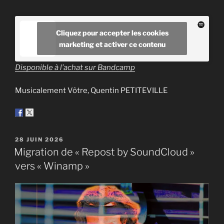
Cliquez pour accepter les cookies
marketing et activer ce contenu
Disponible à l’achat sur Bandcamp
Musicalement Vôtre, Quentin PETITEVILLE
PUBLIÉ
28 JUIN 2026
LE
Migration de « Repost by SoundCloud »
vers « Winamp »