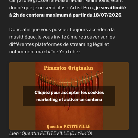
car j’ai une grosse fan-base là-bas. Néanmoins, étant
donné que je ne serai plus « Artist Pro »,
je serai limité
à 2h de contenu maximum à partir du 18/07/2026
.
Donc, afin que vous pussiez toujours accéder à la
musithèque, je vous invite à me retrouver sur les
différentes plateformes de streaming légal et
notamment ma chaîne YouTube :
Cliquez pour accepter les cookies
marketing et activer ce contenu
Lien : Quentin PETITEVILLE (DJ YAK’Ô)