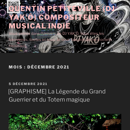
Aller
QUENTIN PETITEVILLE (DJ
au
YAK'Ô) COMPOSITEUR
contenu
principal
MUSICAL INDIE
Vous entrez dans l'Univers de DJ YAK'Ô. Vous êtes les
bienvenus, toutes et tous. Je vous fais don de mes octets
musicaux.
MOIS :
DÉCEMBRE 2021
PUBLIÉ
5 DÉCEMBRE 2021
LE
[GRAPHISME] La Légende du Grand
Guerrier et du Totem magique