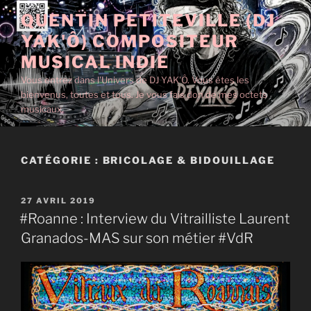
Aller
QUENTIN PETITEVILLE (DJ
au
YAK'Ô) COMPOSITEUR
contenu
principal
MUSICAL INDIE
Vous entrez dans l'Univers de DJ YAK'Ô. Vous êtes les
bienvenus, toutes et tous. Je vous fais don de mes octets
musicaux.
CATÉGORIE :
BRICOLAGE & BIDOUILLAGE
PUBLIÉ
27 AVRIL 2019
LE
#Roanne : Interview du Vitrailliste Laurent
Granados-MAS sur son métier #VdR