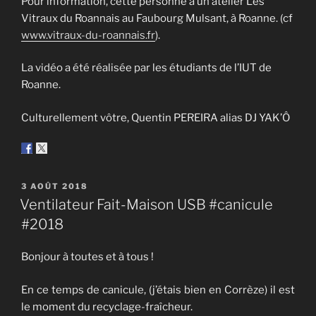
Pour information, cette personne a un atelier Les
Vitraux du Roannais au Faubourg Mulsant, à Roanne. (cf
www.vitraux-du-roannais.fr
).
La vidéo a été réalisée par les étudiants de l’IUT de
Roanne.
Culturellement vôtre, Quentin PEREIRA alias DJ YAK’Ô
PUBLIÉ
3 AOÛT 2018
LE
Ventilateur Fait-Maison USB #canicule
#2018
Bonjour à toutes et à tous !
En ce temps de canicule, (j’étais bien en Corrèze) il est
le moment du recyclage-fraîcheur.