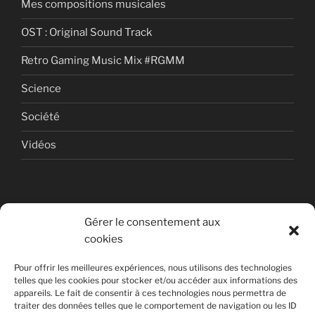
Mes compositions musicales
OST : Original Sound Track
Retro Gaming Music Mix #RGMM
Science
Société
Vidéos
Gérer le consentement aux
cookies
© Copyright Quentin PETITEVILLE
Pour offrir les meilleures expériences, nous utilisons des technologies
France - 2008 - 2025
telles que les cookies pour stocker et/ou accéder aux informations des
appareils. Le fait de consentir à ces technologies nous permettra de
All Rights Reserved
traiter des données telles que le comportement de navigation ou les ID