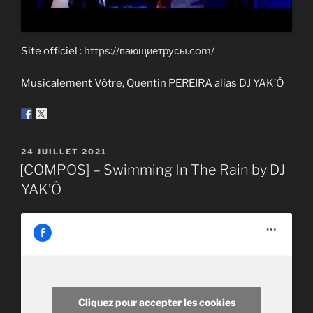
Site officiel :
https://пающиетрусы.com/
Musicalement Vôtre, Quentin PEREIRA alias DJ YAK’Ô
PUBLIÉ
24 JUILLET 2021
LE
[COMPOS] – Swimming In The Rain by DJ
YAK’Ô
Cliquez pour accepter les cookies