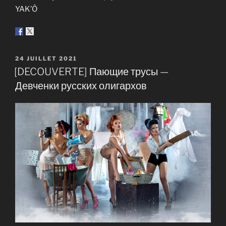
YAK’Ô
PUBLIÉ
24 JUILLET 2021
LE
[DECOUVERTE] Пающие трусы —
Девченки русских олигархов