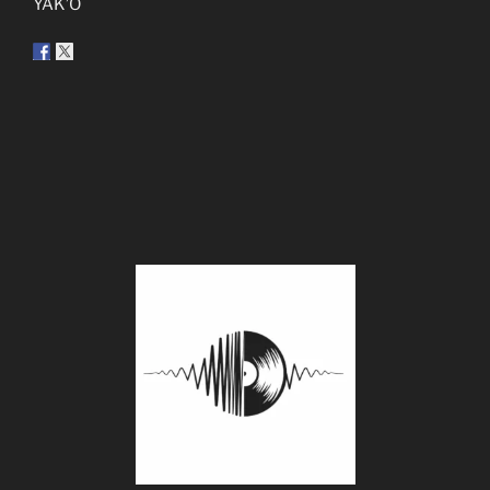
YAK’Ô