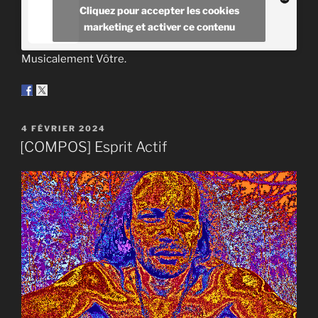
Cliquez pour accepter les cookies
marketing et activer ce contenu
Musicalement Vôtre.
PUBLIÉ
4 FÉVRIER 2024
LE
[COMPOS] Esprit Actif