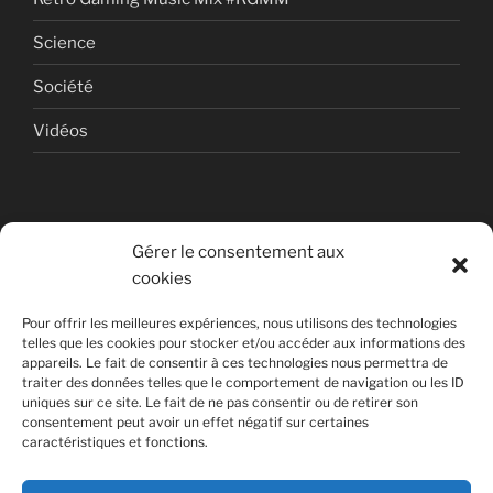
Science
Société
Vidéos
Gérer le consentement aux
cookies
© Copyright Quentin PETITEVILLE
Pour offrir les meilleures expériences, nous utilisons des technologies
France - 2008 - 2025
telles que les cookies pour stocker et/ou accéder aux informations des
appareils. Le fait de consentir à ces technologies nous permettra de
All Rights Reserved
traiter des données telles que le comportement de navigation ou les ID
uniques sur ce site. Le fait de ne pas consentir ou de retirer son
Non affilié à la SACEM
consentement peut avoir un effet négatif sur certaines
caractéristiques et fonctions.