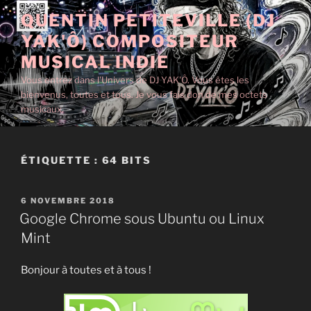
Aller
QUENTIN PETITEVILLE (DJ
au
YAK'Ô) COMPOSITEUR
contenu
principal
MUSICAL INDIE
Vous entrez dans l'Univers de DJ YAK'Ô. Vous êtes les
bienvenus, toutes et tous. Je vous fais don de mes octets
musicaux.
ÉTIQUETTE :
64 BITS
PUBLIÉ
6 NOVEMBRE 2018
LE
Google Chrome sous Ubuntu ou Linux
Mint
Bonjour à toutes et à tous !