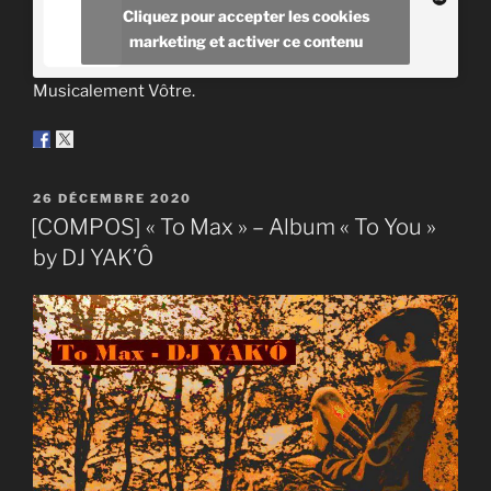
Cliquez pour accepter les cookies
marketing et activer ce contenu
Musicalement Vôtre.
PUBLIÉ
26 DÉCEMBRE 2020
LE
[COMPOS] « To Max » – Album « To You »
by DJ YAK’Ô