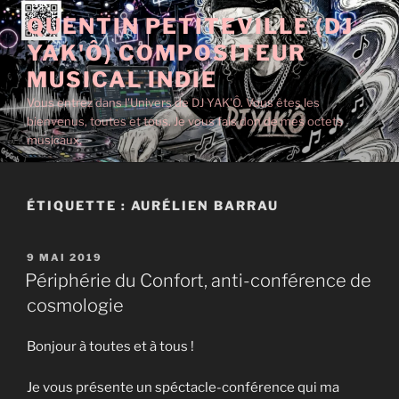
Aller
QUENTIN PETITEVILLE (DJ
au
YAK'Ô) COMPOSITEUR
contenu
principal
MUSICAL INDIE
Vous entrez dans l'Univers de DJ YAK'Ô. Vous êtes les
bienvenus, toutes et tous. Je vous fais don de mes octets
musicaux.
ÉTIQUETTE :
AURÉLIEN BARRAU
PUBLIÉ
9 MAI 2019
LE
Périphérie du Confort, anti-conférence de
cosmologie
Bonjour à toutes et à tous !
Je vous présente un spéctacle-conférence qui ma