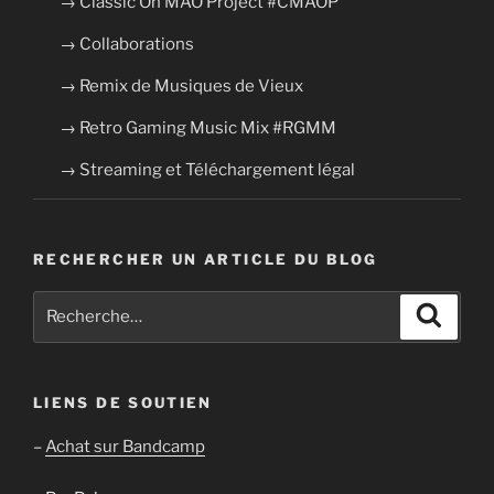
→ Classic On MAO Project #CMAOP
→ Collaborations
→ Remix de Musiques de Vieux
→ Retro Gaming Music Mix #RGMM
→ Streaming et Téléchargement légal
RECHERCHER UN ARTICLE DU BLOG
Recherche
Recher
pour
:
LIENS DE SOUTIEN
–
Achat sur Bandcamp