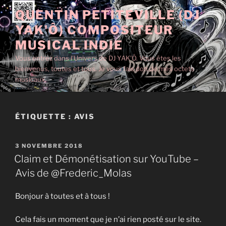
Aller
QUENTIN PETITEVILLE (DJ
au
YAK'Ô) COMPOSITEUR
contenu
principal
MUSICAL INDIE
Vous entrez dans l'Univers de DJ YAK'Ô. Vous êtes les
bienvenus, toutes et tous. Je vous fais don de mes octets
musicaux.
ÉTIQUETTE :
AVIS
PUBLIÉ
3 NOVEMBRE 2018
LE
Claim et Démonétisation sur YouTube –
Avis de @Frederic_Molas
Bonjour à toutes et à tous !
Cela fais un moment que je n’ai rien posté sur le site.