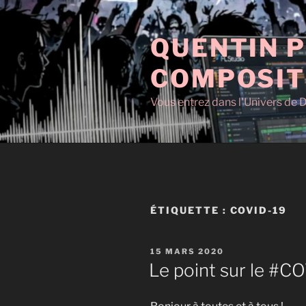
Aller
au
QUENTIN P
contenu
principal
COMPOSIT
Vous entrez dans l'Univers de D
ÉTIQUETTE :
COVID-19
PUBLIÉ
15 MARS 2020
LE
Le point sur le #C