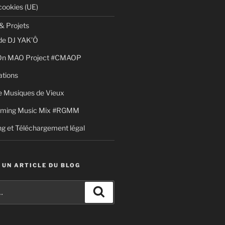
cookies (UE)
& Projets
de DJ YAK’Ô
 On MAO Project #CMAOP
ations
 Musiques de Vieux
aming Music Mix #RGMM
g et Téléchargement légal
 UN ARTICLE DU BLOG
Recherche