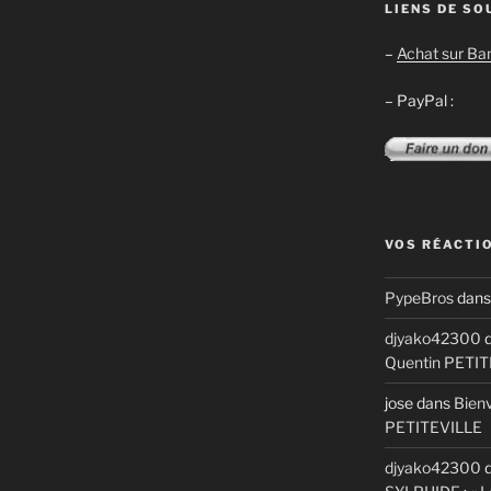
LIENS DE SO
–
Achat sur B
– PayPal :
VOS RÉACTI
PypeBros
dan
djyako42300
d
Quentin PETI
jose
dans
Bienv
PETITEVILLE
djyako42300
d