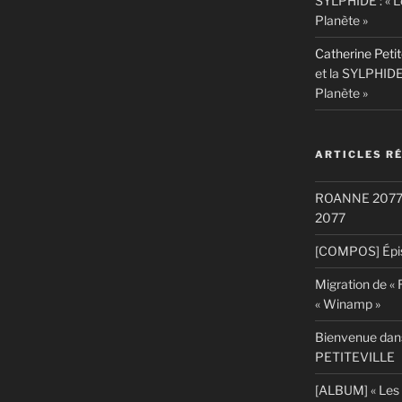
SYLPHIDE : « L
Planète »
Catherine Petit
et la SYLPHIDE
Planète »
ARTICLES R
ROANNE 2077: S
2077
[COMPOS] Épis
Migration de «
« Winamp »
Bienvenue dans
PETITEVILLE
[ALBUM] « Les 