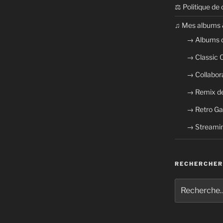
⚖ Politique de 
​​♫ Mes albums 
→ Albums 
→ Classic
→ Collabor
→ Remix de
→ Retro G
→ Streamin
RECHERCHER
Recherche
pour
: