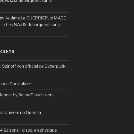
es NAZIS débarquent sur la
eville
dans
Le GUERRIER, le MAGE
 : « Les NAZIS débarquent sur la
ÉCENTS
pinoff non officiel de Cyberpunk
ode Caniculaire
 Repost by SoundCloud » vers
 l’Univers de Quentin
4 Saisons » dispo. en physique