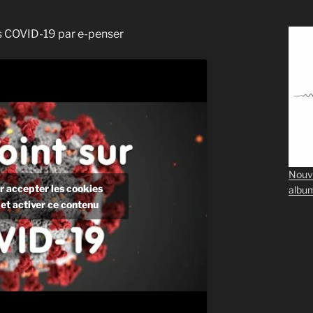
rus COVID-19 par e-penser
Nouv
r accepter les cookies
albu
et activer ce contenu