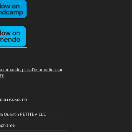
commandé, plus d'information sur
FI
)
E DJYAKO.FR
de Quentin PETITEVILLE
aphisme