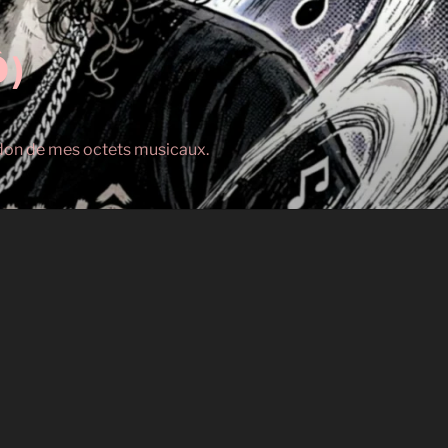
Ô)
s don de mes octets musicaux.