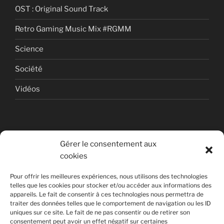
OST : Original Sound Track
Retro Gaming Music Mix #RGMM
Science
Société
Vidéos
Gérer le consentement aux
cookies
© Copyright Quentin PETITEVILLE
Pour offrir les meilleures expériences, nous utilisons des technologies
France - 2008 - 2025
telles que les cookies pour stocker et/ou accéder aux informations des
appareils. Le fait de consentir à ces technologies nous permettra de
All Rights Reserved
traiter des données telles que le comportement de navigation ou les ID
uniques sur ce site. Le fait de ne pas consentir ou de retirer son
Non affilié à la SACEM
consentement peut avoir un effet négatif sur certaines