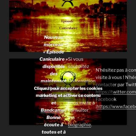
Nouveau
morceau
« Épisode
Caniculaire »
Si vous
disponible
souhaitez
N’hésitez pas à co
des
plus
visite à vous ! N’h
maintenant
l’information
contacter par Twitt
sur Y
ouTube
,
sur mes
Cliquez pour accepter les cookies
https://twitter.c
marketing et activer ce contenu
SoundCloud
créations, je
Facebook
et
vous invite à
:
https://www.face
Bandcamp
!
consulter
Bonne
ma
écoute à
biographie
.
toutes et à