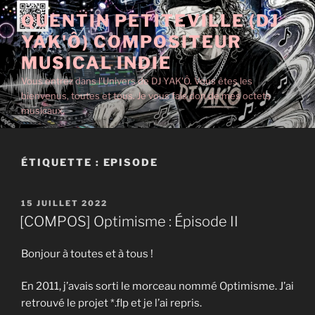
Aller
QUENTIN PETITEVILLE (DJ
au
YAK'Ô) COMPOSITEUR
contenu
principal
MUSICAL INDIE
Vous entrez dans l'Univers de DJ YAK'Ô. Vous êtes les
bienvenus, toutes et tous. Je vous fais don de mes octets
musicaux.
ÉTIQUETTE :
EPISODE
PUBLIÉ
15 JUILLET 2022
LE
[COMPOS] Optimisme : Épisode II
Bonjour à toutes et à tous !
En 2011, j’avais sorti le morceau nommé Optimisme. J’ai
retrouvé le projet *.flp et je l’ai repris.