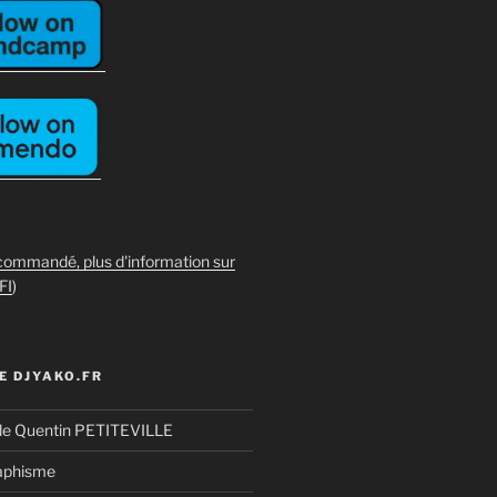
commandé, plus d'information sur
FI
)
E DJYAKO.FR
de Quentin PETITEVILLE
aphisme