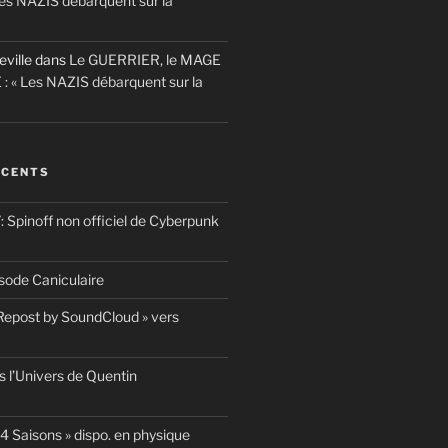
es NAZIS débarquent sur la
eville
dans
Le GUERRIER, le MAGE
 : « Les NAZIS débarquent sur la
ÉCENTS
pinoff non officiel de Cyberpunk
ode Caniculaire
 Repost by SoundCloud » vers
 l’Univers de Quentin
4 Saisons » dispo. en physique