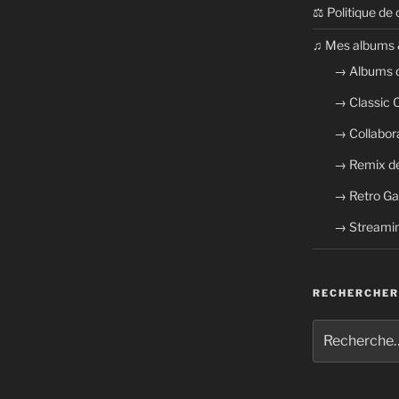
⚖ Politique de 
​​♫ Mes albums 
→ Albums 
→ Classic
→ Collabor
→ Remix de
→ Retro G
→ Streamin
RECHERCHER
Recherche
pour
: