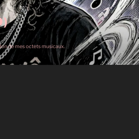
Ô)
s don de mes octets musicaux.