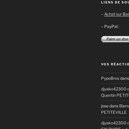
LIENS DE SO
–
Achat sur B
– PayPal :
VOS RÉACTI
PypeBros
dan
djyako42300
d
Quentin PETI
jose
dans
Bienv
PETITEVILLE
djyako42300
d