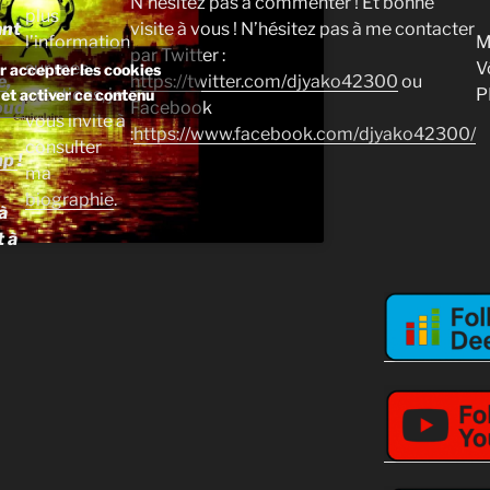
N’hésitez pas à commenter ! Et bonne
plus
ant
visite à vous ! N’hésitez pas à me contacter
l’information
M
par Twitter :
sur mes
V
r accepter les cookies
e
,
https://twitter.com/djyako42300
ou
créations, je
P
et activer ce contenu
oud
Facebook
vous invite à
:
https://www.facebook.com/djyako42300/
consulter
mp
!
ma
biographie
.
à
t à