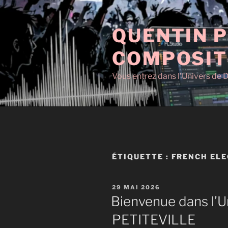
Aller
au
QUENTIN P
contenu
principal
COMPOSIT
Vous entrez dans l'Univers de D
ÉTIQUETTE :
FRENCH ELE
PUBLIÉ
29 MAI 2026
LE
Bienvenue dans l’U
PETITEVILLE