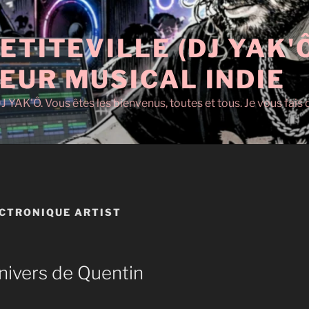
ETITEVILLE (DJ YAK'
EUR MUSICAL INDIE
J YAK'Ô. Vous êtes les bienvenus, toutes et tous. Je vous fai
CTRONIQUE ARTIST
nivers de Quentin