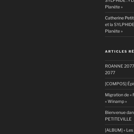
SYLPHIDE : « L
Planète »
Catherine Petit
et la SYLPHIDE
Planète »
ARTICLES R
ROANNE 2077: S
2077
[COMPOS] Épis
Migration de «
« Winamp »
Bienvenue dans
PETITEVILLE
[ALBUM] « Les 