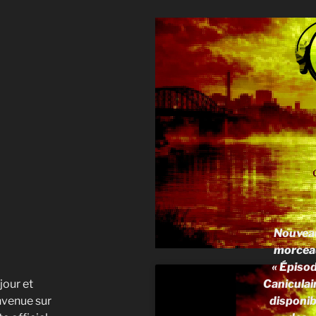
Nouvea
morcea
« Épiso
jour et
Caniculai
nvenue sur
disponib