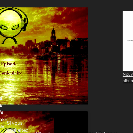
Nouv
albu
u
u
de
re »
Si vous
le
souhaitez