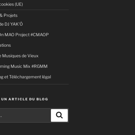
cookies (UE)
& Projets
de DJ YAK’Ô
 On MAO Project #CMAOP
ations
 Musiques de Vieux
aming Music Mix #RGMM
g et Téléchargement légal
 UN ARTICLE DU BLOG
Recherche