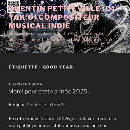
Aller
QUENTIN PETITEVILLE (DJ
au
YAK'Ô) COMPOSITEUR
contenu
principal
MUSICAL INDIE
Vous entrez dans l'Univers de DJ YAK'Ô. Vous êtes les
bienvenus, toutes et tous. Je vous fais don de mes octets
musicaux.
ÉTIQUETTE :
GOOD YEAR
PUBLIÉ
1 JANVIER 2026
LE
Merci pour cette année 2025 !
Bonjour à toutes et à tous !
En cette nouvelle année 2026, je souhaiite remercier
mon public pour mes statistiques de malade sur