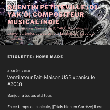
Aller
QUENTIN PETITEVILLE (DJ
au
YAK'Ô) COMPOSITEUR
contenu
principal
MUSICAL INDIE
Vous entrez dans l'Univers de DJ YAK'Ô. Vous êtes les
bienvenus, toutes et tous. Je vous fais don de mes octets
musicaux.
ÉTIQUETTE :
HOME MADE
PUBLIÉ
3 AOÛT 2018
LE
Ventilateur Fait-Maison USB #canicule
#2018
Bonjour à toutes et à tous !
En ce temps de canicule, (j’étais bien en Corrèze) il est