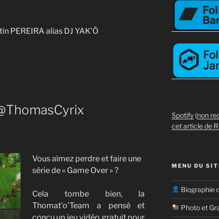
tin PEREIRA alias DJ YAK’Ô
@ThomasCyrix
Spotify
(
non re
cet article de R
Vous aimez perdre et faire une
MENU DU SIT
série de « Game Over » ?
Biographie 
Cela tombe bien, la
Thomat’o’Team
a pensé et
Photo et Gr
conçu un jeu vidéo gratuit pour