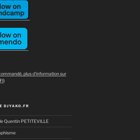
commandé, plus d'information sur
FI
)
E DJYAKO.FR
de Quentin PETITEVILLE
aphisme