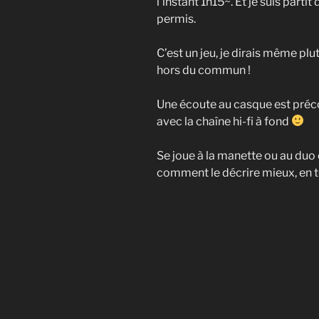
l’instant 1h15~. Et je suis par
permis.
C’est un jeu, je dirais même plu
hors du commun !
Une écoute au casque est préc
avec la chaîne hi-fi à fond
Se joue à la manette ou au duo c
comment le décrire mieux, en 