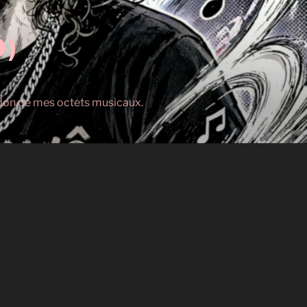
Ô)
s don de mes octets musicaux.