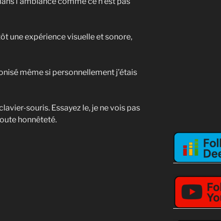
tit dans l’ambiance comme ce n’est pas
tôt une expérience visuelle et sonore,
onisé même si personnellement j’étais
lavier-souris. Essayez le, je ne vois pas
toute honnêteté.