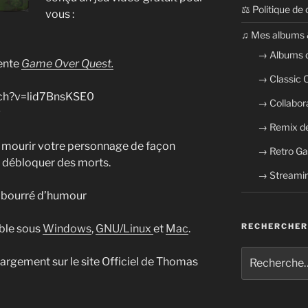
⚖ Politique de 
vous :
​​♫ Mes albums 
→ Albums 
ente
Game Over Quest.
→ Classic
tch?v=lid7BnsKSE0
→ Collabor
→ Remix de
re mourir votre personnage de façon
→ Retro G
e débloquer des morts.
→ Streamin
t bourré d’humour
RECHERCHER
ible sous
Windows
,
GNU/Linux
et
Mac
.
Recherche
hargement sur le site Officiel de Thomas
pour
: