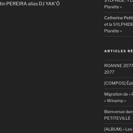
SYLPHIDE : « L
tin PEREIRA alias DJ YAK’Ô
Planète »
Catherine Petit
et la SYLPHIDE
Planète »
ARTICLES R
ROANNE 2077: S
2077
[COMPOS] Épis
Migration de «
« Winamp »
Bienvenue dans
PETITEVILLE
[ALBUM] « Les 