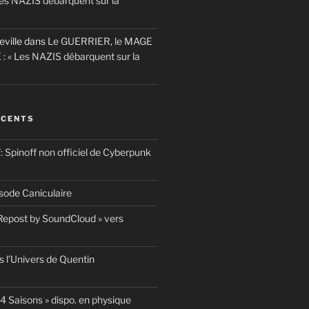
es NAZIS débarquent sur la
eville
dans
Le GUERRIER, le MAGE
 : « Les NAZIS débarquent sur la
ÉCENTS
pinoff non officiel de Cyberpunk
ode Caniculaire
 Repost by SoundCloud » vers
 l’Univers de Quentin
4 Saisons » dispo. en physique