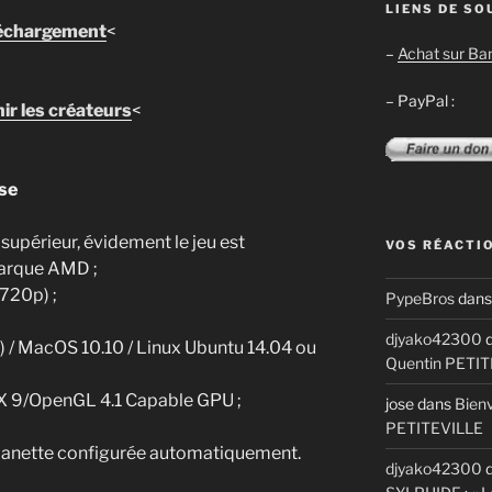
LIENS DE SO
échargement
<
–
Achat sur B
– PayPal :
ir les créateurs
<
se
supérieur, évidement le jeu est
VOS RÉACTI
arque AMD ;
(720p) ;
PypeBros
dan
djyako42300
d
 / MacOS 10.10 / Linux Ubuntu 14.04 ou
Quentin PETI
X 9/OpenGL 4.1 Capable GPU ;
jose
dans
Bienv
PETITEVILLE
 manette configurée automatiquement.
djyako42300
d