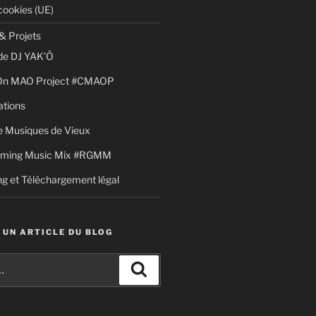
cookies (UE)
& Projets
de DJ YAK’Ô
 On MAO Project #CMAOP
ations
 Musiques de Vieux
aming Music Mix #RGMM
g et Téléchargement légal
 UN ARTICLE DU BLOG
Recherche