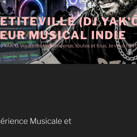
ETITEVILLE (DJ YAK'
EUR MUSICAL INDIE
J YAK'Ô. Vous êtes les bienvenus, toutes et tous. Je vous fai
rience Musicale et