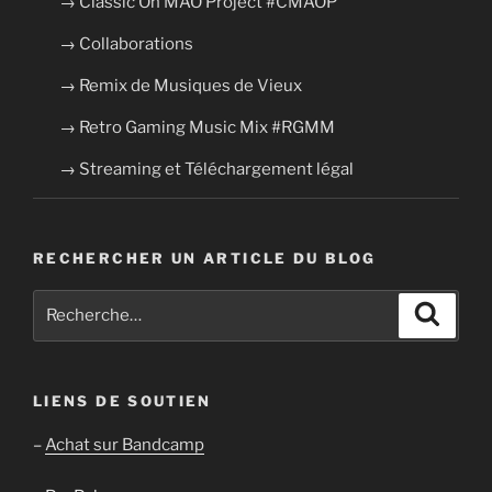
→ Classic On MAO Project #CMAOP
→ Collaborations
→ Remix de Musiques de Vieux
→ Retro Gaming Music Mix #RGMM
→ Streaming et Téléchargement légal
RECHERCHER UN ARTICLE DU BLOG
Recherche
Recher
pour
:
LIENS DE SOUTIEN
–
Achat sur Bandcamp