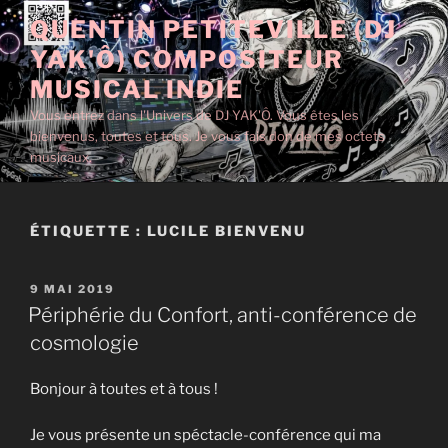
Aller
QUENTIN PETITEVILLE (DJ
au
YAK'Ô) COMPOSITEUR
contenu
principal
MUSICAL INDIE
Vous entrez dans l'Univers de DJ YAK'Ô. Vous êtes les
bienvenus, toutes et tous. Je vous fais don de mes octets
musicaux.
ÉTIQUETTE :
LUCILE BIENVENU
PUBLIÉ
9 MAI 2019
LE
Périphérie du Confort, anti-conférence de
cosmologie
Bonjour à toutes et à tous !
Je vous présente un spéctacle-conférence qui ma