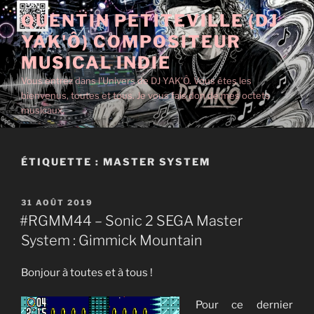
Aller
QUENTIN PETITEVILLE (DJ
au
YAK'Ô) COMPOSITEUR
contenu
principal
MUSICAL INDIE
Vous entrez dans l'Univers de DJ YAK'Ô. Vous êtes les
bienvenus, toutes et tous. Je vous fais don de mes octets
musicaux.
ÉTIQUETTE :
MASTER SYSTEM
PUBLIÉ
31 AOÛT 2019
LE
#RGMM44 – Sonic 2 SEGA Master
System : Gimmick Mountain
Bonjour à toutes et à tous !
Pour ce dernier