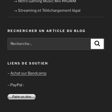
→ Retro Gaming Music Mix #RGMM
→ Streaming et Téléchargement légal
RECHERCHER UN ARTICLE DU BLOG
Recherche
Recher
pour
:
LIENS DE SOUTIEN
–
Achat sur Bandcamp
– PayPal :