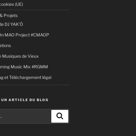
cookies (UE)
& Projets
de DJ YAK’Ô
 On MAO Project #CMAOP
ations
 Musiques de Vieux
aming Music Mix #RGMM
g et Téléchargement légal
 UN ARTICLE DU BLOG
Recherche