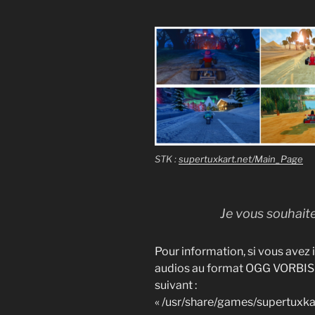
STK :
supertuxkart.net/Main_Page
Je vous souhait
Pour information, si vous avez in
audios au format OGG VORBIS s
suivant :
« /usr/share/games/supertuxka