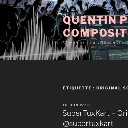
Aller
au
QUENTIN P
contenu
principal
COMPOSIT
Vous entrez dans l'Univers de D
ÉTIQUETTE :
ORIGINAL S
PUBLIÉ
16 JUIN 2018
LE
SuperTuxKart – Ori
@supertuxkart