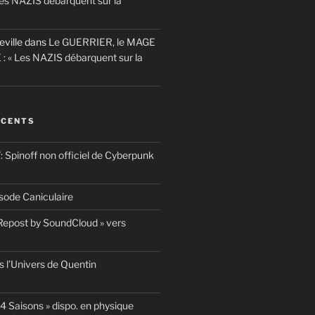
es NAZIS débarquent sur la
eville
dans
Le GUERRIER, le MAGE
 : « Les NAZIS débarquent sur la
ÉCENTS
pinoff non officiel de Cyberpunk
ode Caniculaire
 Repost by SoundCloud » vers
 l’Univers de Quentin
4 Saisons » dispo. en physique