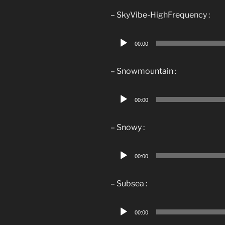
– SkyVibe-HighFrequency :
Lecteur
00:00
audio
– Snowmountain :
Lecteur
00:00
audio
– Snowy :
Lecteur
00:00
audio
– Subsea :
Lecteur
00:00
audio