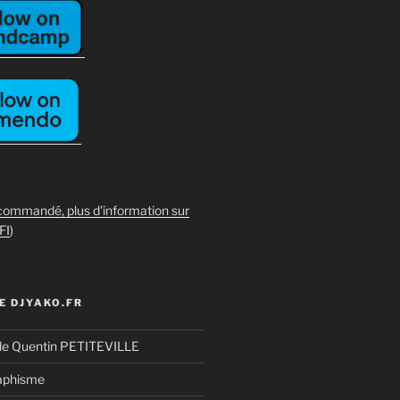
commandé, plus d'information sur
FI
)
E DJYAKO.FR
de Quentin PETITEVILLE
aphisme