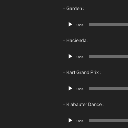
– Garden :
Lecteur
00:00
audio
– Hacienda :
Lecteur
00:00
audio
– Kart Grand Prix :
Lecteur
00:00
audio
– Klabauter Dance :
Lecteur
00:00
audio