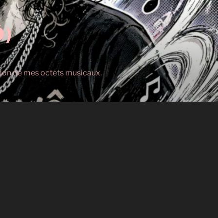
Ô)
s don de mes octets musicaux.