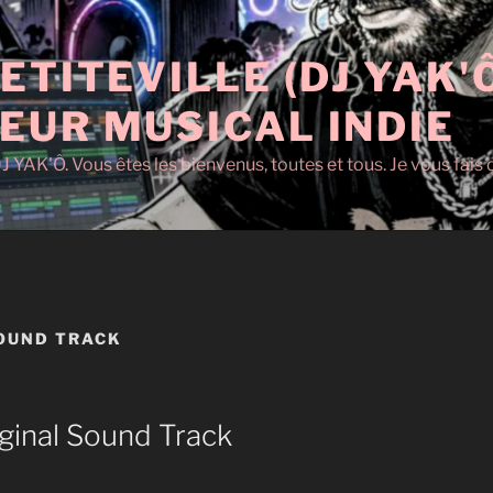
ETITEVILLE (DJ YAK'
EUR MUSICAL INDIE
J YAK'Ô. Vous êtes les bienvenus, toutes et tous. Je vous fai
OUND TRACK
ginal Sound Track