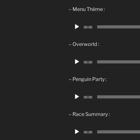
– Menu Thème :
Lecteur
00:00
audio
– Overworld :
Lecteur
00:00
audio
– Penguin Party :
Lecteur
00:00
audio
– Race Summary :
Lecteur
00:00
audio