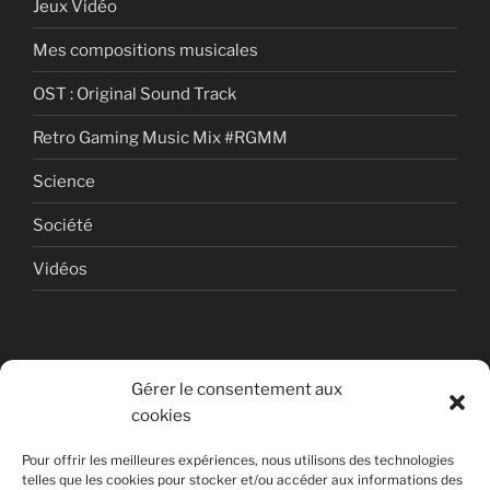
Jeux Vidéo
Mes compositions musicales
OST : Original Sound Track
Retro Gaming Music Mix #RGMM
Science
Société
Vidéos
Gérer le consentement aux
cookies
© Copyright Quentin PETITEVILLE
Pour offrir les meilleures expériences, nous utilisons des technologies
France - 2008 - 2025
telles que les cookies pour stocker et/ou accéder aux informations des