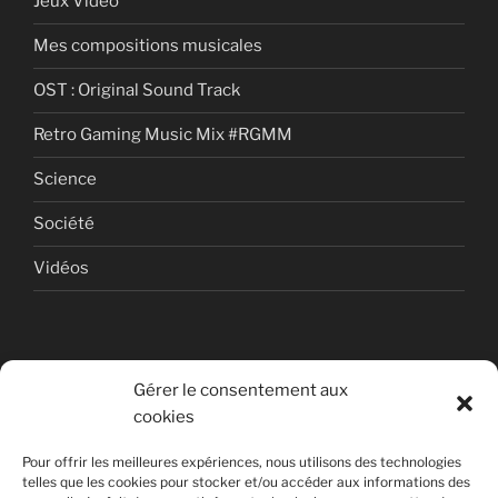
Jeux Vidéo
Mes compositions musicales
OST : Original Sound Track
Retro Gaming Music Mix #RGMM
Science
Société
Vidéos
Gérer le consentement aux
cookies
© Copyright Quentin PETITEVILLE
Pour offrir les meilleures expériences, nous utilisons des technologies
France - 2008 - 2025
telles que les cookies pour stocker et/ou accéder aux informations des