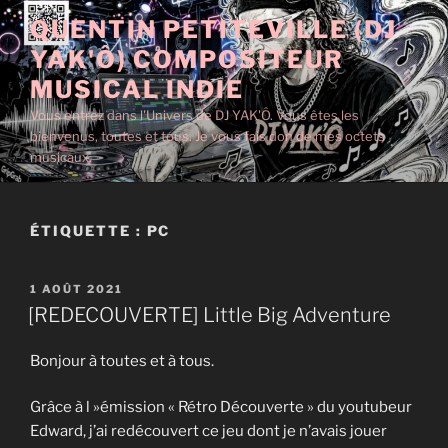
Aller
QUENTIN PETITEVILLE (DJ
au
YAK'Ô) COMPOSITEUR
contenu
principal
MUSICAL INDIE
Vous entrez dans l'Univers de DJ YAK'Ô. Vous êtes les
bienvenus, toutes et tous. Je vous fais don de mes octets
musicaux.
ÉTIQUETTE :
PC
PUBLIÉ
1 AOÛT 2021
LE
[REDECOUVERTE] Little Big Adventure
Bonjour à toutes et à tous.
Grâce à l »émission « Rétro Découverte » du youtubeur
Edward, j’ai redécouvert ce jeu dont je n’avais jouer