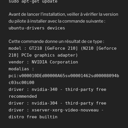
sudo apt-get update
Avant de lancer l’installation, veiller à vérifier la version
du pilote à installer avec la commande suivante :
ubuntu-drivers devices
Cette commande donne un résultat de ce type :
model : GT218 [GeForce 210] (N210 [Geforce
210] PCIe graphics adapter)
vendor : NVIDIA Corporation
modalias :
pci:v000010DEd00000A65sv00001462sd00008094b
c03sc00i00
driver : nvidia-340 - third-party free
recommended
driver : nvidia-304 - third-party free
driver : xserver-xorg-video-nouveau -
distro free builtin