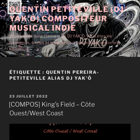
Aller
QUENTIN PETITEVILLE (DJ
au
YAK'Ô) COMPOSITEUR
contenu
principal
MUSICAL INDIE
Vous entrez dans l'Univers de DJ YAK'Ô. Vous êtes les
bienvenus, toutes et tous. Je vous fais don de mes octets
musicaux.
ÉTIQUETTE :
QUENTIN PEREIRA-
PETITEVILLE ALIAS DJ YAK'Ô
PUBLIÉ
23 JUILLET 2022
LE
[COMPOS] King’s Field – Côte
Ouest/West Coast