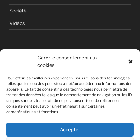
Société
Vidéos
Gérer le consentement aux
cookies
© Copyright Quentin PETITEVILLE
Pour offrir les meilleures expériences, nous utilisons des technologies
France - 2008 - 2025
telles que les cookies pour stocker et/ou accéder aux informations des
appareils. Le fait de consentir à ces technologies nous permettra de
All Rights Reserved
traiter des données telles que le comportement de navigation ou les ID
uniques sur ce site. Le fait de ne pas consentir ou de retirer son
Non affilié à la SACEM
consentement peut avoir un effet négatif sur certaines
caractéristiques et fonctions.
Accepter