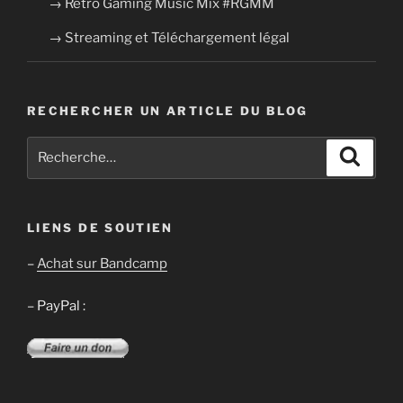
→ Retro Gaming Music Mix #RGMM
→ Streaming et Téléchargement légal
RECHERCHER UN ARTICLE DU BLOG
Recherche
Recher
pour
:
LIENS DE SOUTIEN
–
Achat sur Bandcamp
– PayPal :