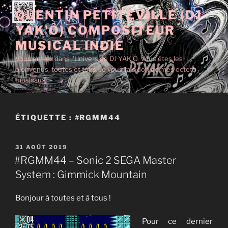
Aller
QUENTIN PETITEVILLE (DJ
au
YAK'Ô) COMPOSITEUR
contenu
principal
MUSICAL INDIE
Vous entrez dans l'Univers de DJ YAK'Ô. Vous êtes les
bienvenus, toutes et tous. Je vous fais don de mes octets
musicaux.
ÉTIQUETTE :
#RGMM44
PUBLIÉ
31 AOÛT 2019
LE
#RGMM44 – Sonic 2 SEGA Master
System : Gimmick Mountain
Bonjour à toutes et à tous !
Pour ce dernier