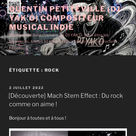
Aller
QUENTIN PETITEVILLE (DJ
au
YAK'Ô) COMPOSITEUR
contenu
principal
MUSICAL INDIE
Vous entrez dans l'Univers de DJ YAK'Ô. Vous êtes les
bienvenus, toutes et tous. Je vous fais don de mes octets
musicaux.
ÉTIQUETTE :
ROCK
PUBLIÉ
2 JUILLET 2022
LE
[Découverte] Mach Stem Effect : Du rock
comme on aime !
Bonjour à toutes et à tous !