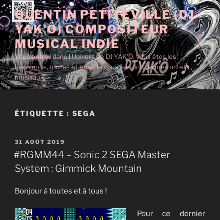
Aller
QUENTIN PETITEVILLE (DJ
au
YAK'Ô) COMPOSITEUR
contenu
principal
MUSICAL INDIE
Vous entrez dans l'Univers de DJ YAK'Ô. Vous êtes les
bienvenus, toutes et tous. Je vous fais don de mes octets
musicaux.
ÉTIQUETTE :
SEGA
PUBLIÉ
31 AOÛT 2019
LE
#RGMM44 – Sonic 2 SEGA Master
System : Gimmick Mountain
Bonjour à toutes et à tous !
Pour ce dernier