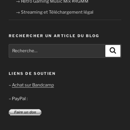
→ Retro Gaming Music Mix #RGMM
→ Streaming et Téléchargement légal
RECHERCHER UN ARTICLE DU BLOG
Recherche
Recher
pour
:
LIENS DE SOUTIEN
–
Achat sur Bandcamp
– PayPal :