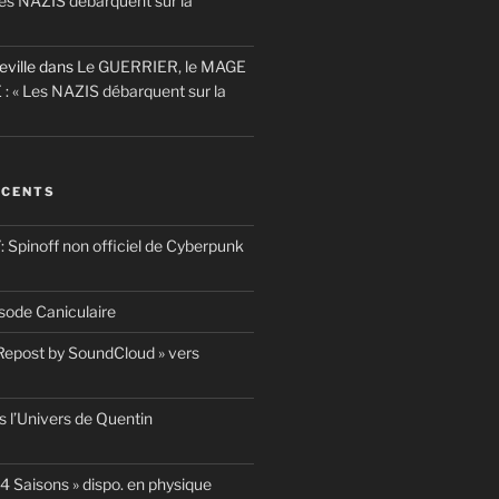
es NAZIS débarquent sur la
eville
dans
Le GUERRIER, le MAGE
 : « Les NAZIS débarquent sur la
ÉCENTS
pinoff non officiel de Cyberpunk
ode Caniculaire
 Repost by SoundCloud » vers
 l’Univers de Quentin
4 Saisons » dispo. en physique