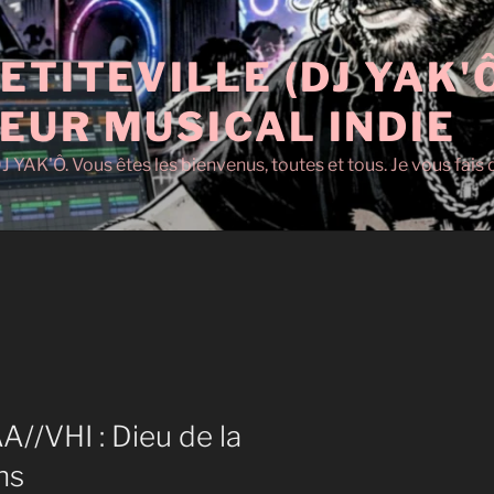
ETITEVILLE (DJ YAK'
EUR MUSICAL INDIE
J YAK'Ô. Vous êtes les bienvenus, toutes et tous. Je vous fai
//VHI : Dieu de la
ns