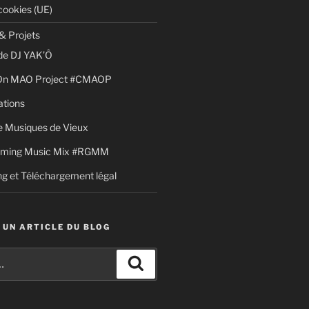
cookies (UE)
& Projets
de DJ YAK’Ô
 On MAO Project #CMAOP
ations
 Musiques de Vieux
aming Music Mix #RGMM
g et Téléchargement légal
 UN ARTICLE DU BLOG
Recherche