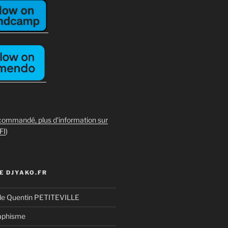
commandé, plus d'information sur
FI
)
E DJYAKO.FR
de Quentin PETITEVILLE
aphisme