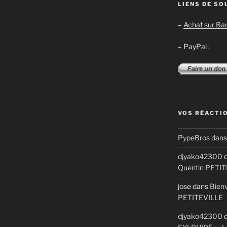
LIENS DE SO
–
Achat sur B
– PayPal :
VOS RÉACTI
PypeBros
dan
djyako42300
d
Quentin PETI
jose
dans
Bienv
PETITEVILLE
djyako42300
d