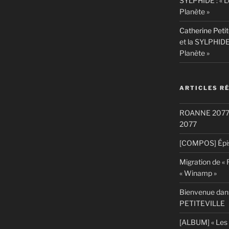
SYLPHIDE : « L
Planète »
Catherine Petit
et la SYLPHIDE
Planète »
ARTICLES R
ROANNE 2077: S
2077
[COMPOS] Épis
Migration de «
« Winamp »
Bienvenue dans
PETITEVILLE
[ALBUM] « Les 