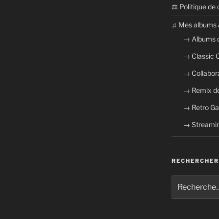
⚖ Politique de 
​​♫ Mes albums 
→ Albums 
→ Classic
→ Collabor
→ Remix de
→ Retro G
→ Streamin
RECHERCHER
Recherche
pour
: