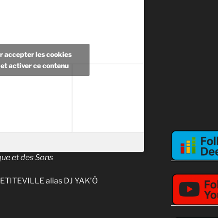
r accepter les cookies
et activer ce contenu
que et des Sons
PETITEVILLE alias DJ YAK’Ô