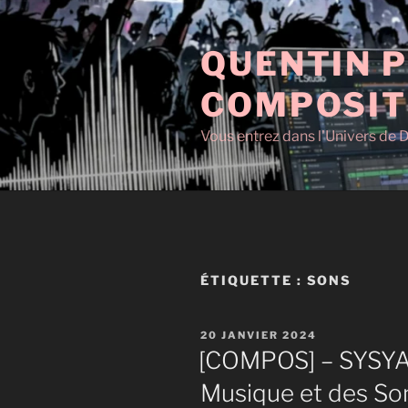
Aller
au
QUENTIN P
contenu
principal
COMPOSIT
Vous entrez dans l'Univers de D
ÉTIQUETTE :
SONS
PUBLIÉ
20 JANVIER 2024
LE
[COMPOS] – SYSYAA
Musique et des So