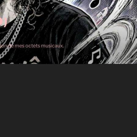
Ô)
s don de mes octets musicaux.