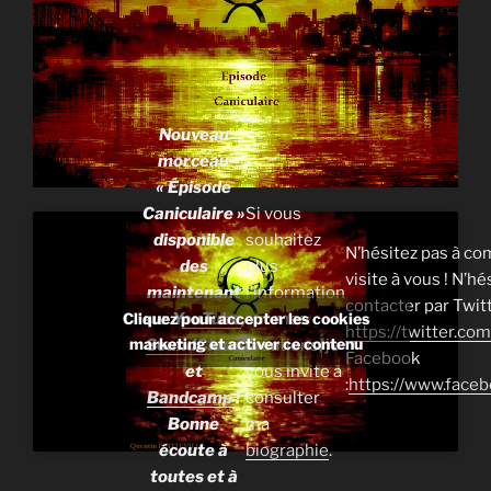
Nouveau
morceau
« Épisode
Caniculaire »
Si vous
disponible
souhaitez
N’hésitez pas à co
des
plus
visite à vous ! N’h
maintenant
l’information
contacter par Twitt
sur Y
ouTube
,
sur mes
Cliquez pour accepter les cookies
https://twitter.c
marketing et activer ce contenu
SoundCloud
créations, je
Facebook
et
vous invite à
:
https://www.face
Bandcamp
!
consulter
Bonne
ma
écoute à
biographie
.
toutes et à