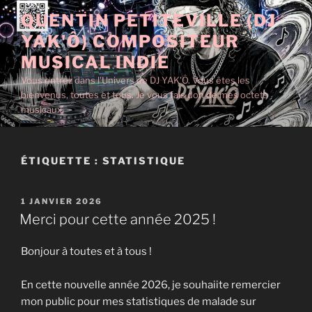
Aller
QUENTIN PETITEVILLE (DJ
au
YAK'Ô) COMPOSITEUR
contenu
principal
MUSICAL INDIE
Vous entrez dans l'Univers de DJ YAK'Ô. Vous êtes les
bienvenus, toutes et tous. Je vous fais don de mes octets
musicaux.
ÉTIQUETTE :
STATISTIQUE
PUBLIÉ
1 JANVIER 2026
LE
Merci pour cette année 2025 !
Bonjour à toutes et à tous !
En cette nouvelle année 2026, je souhaiite remercier
mon public pour mes statistiques de malade sur