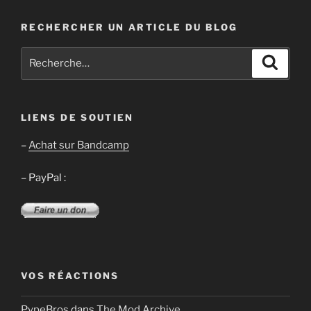
RECHERCHER UN ARTICLE DU BLOG
Recherche
Recher
pour
:
LIENS DE SOUTIEN
–
Achat sur Bandcamp
– PayPal :
VOS RÉACTIONS
PypeBros
dans
The Mod Archive