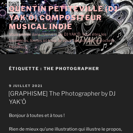
Aller
QUENTIN PETITEVILLE (DJ
au
YAK'Ô) COMPOSITEUR
contenu
principal
MUSICAL INDIE
Vous entrez dans l'Univers de DJ YAK'Ô. Vous êtes les
bienvenus, toutes et tous. Je vous fais don de mes octets
musicaux.
ÉTIQUETTE :
THE PHOTOGRAPHER
PUBLIÉ
9 JUILLET 2021
LE
[GRAPHISME] The Photographer by DJ
YAK’Ô
Bonjour à toutes et à tous !
Rien de mieux qu’une illustration qui illustre le propos,