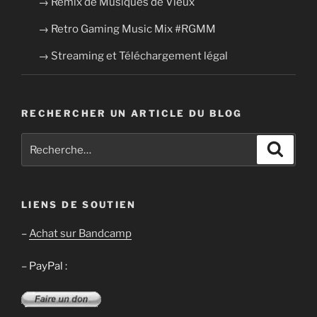
→ Remix de Musiques de Vieux
→ Retro Gaming Music Mix #RGMM
→ Streaming et Téléchargement légal
RECHERCHER UN ARTICLE DU BLOG
Recherche
Recher
pour
:
LIENS DE SOUTIEN
–
Achat sur Bandcamp
– PayPal :