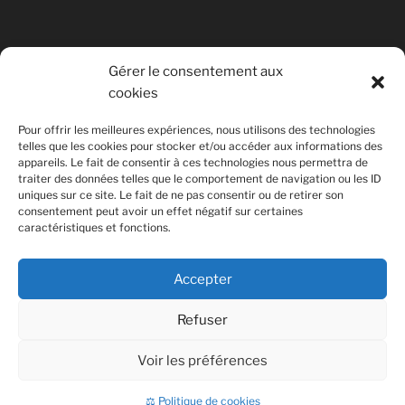
Gérer le consentement aux
cookies
© Copyright Quentin PETITEVILLE
Pour offrir les meilleures expériences, nous utilisons des technologies
France - 2008 - 2025
telles que les cookies pour stocker et/ou accéder aux informations des
appareils. Le fait de consentir à ces technologies nous permettra de
All Rights Reserved
traiter des données telles que le comportement de navigation ou les ID
uniques sur ce site. Le fait de ne pas consentir ou de retirer son
Non affilié à la SACEM
consentement peut avoir un effet négatif sur certaines
caractéristiques et fonctions.
Accepter
Refuser
Voir les préférences
Fièrement propulsé par WordPress
⚖ Politique de cookies