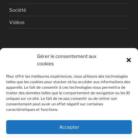
Société
Vidéos
Gérer le consentement aux
cookies
© Copyright Quentin PETITEVILLE
Pour offrir les meilleures expériences, nous utilisons des technologies
France - 2008 - 2025
telles que les cookies pour stocker et/ou accéder aux informations des
appareils. Le fait de consentir à ces technologies nous permettra de
All Rights Reserved
traiter des données telles que le comportement de navigation ou les ID
uniques sur ce site. Le fait de ne pas consentir ou de retirer son
Non affilié à la SACEM
consentement peut avoir un effet négatif sur certaines
caractéristiques et fonctions.
Accepter