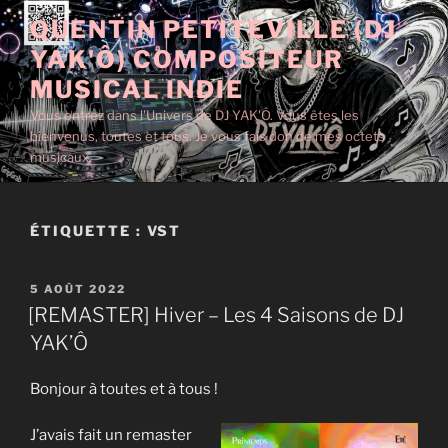
Aller
QUENTIN PETITEVILLE (DJ
au
YAK'Ô) COMPOSITEUR
contenu
principal
MUSICAL INDIE
Vous entrez dans l'Univers de DJ YAK'Ô. Vous êtes les
bienvenus, toutes et tous. Je vous fais don de mes octets
musicaux.
ÉTIQUETTE :
VST
PUBLIÉ
5 AOÛT 2022
LE
[REMASTER] Hiver – Les 4 Saisons de DJ
YAK’Ô
Bonjour à toutes et à tous !
J’avais fait un remaster