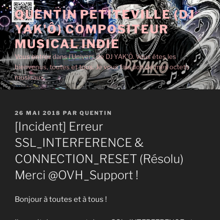
Aller
QUENTIN PETITEVILLE (DJ
au
YAK'Ô) COMPOSITEUR
contenu
principal
MUSICAL INDIE
Vous entrez dans l'Univers de DJ YAK'Ô. Vous êtes les
bienvenus, toutes et tous. Je vous fais don de mes octets
musicaux.
PUBLIÉ
26 MAI 2018
PAR
QUENTIN
LE
[Incident] Erreur
SSL_INTERFERENCE &
CONNECTION_RESET (Résolu)
Merci @OVH_Support !
Bonjour à toutes et à tous !