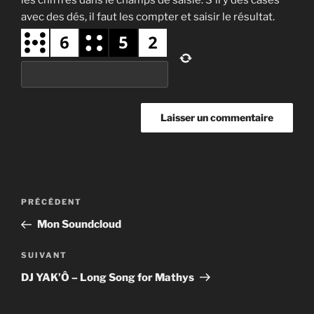
avec des dés, il faut les compter et saisir le résultat.
Navigation
Article
PRÉCÉDENT
de
précédent
Mon Soundcloud
l’article
Article
SUIVANT
suivant
DJ YAK’Ô – Long Song for Mathys