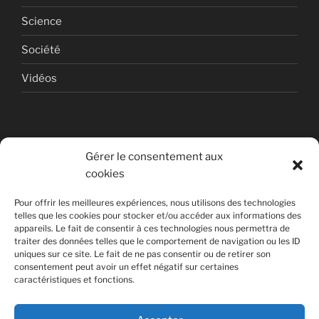
Science
Société
Vidéos
Gérer le consentement aux
cookies
© Copyright Quentin PETITEVILLE
Pour offrir les meilleures expériences, nous utilisons des technologies
France - 2008 - 2025
telles que les cookies pour stocker et/ou accéder aux informations des
appareils. Le fait de consentir à ces technologies nous permettra de
All Rights Reserved
traiter des données telles que le comportement de navigation ou les ID
uniques sur ce site. Le fait de ne pas consentir ou de retirer son
Non affilié à la SACEM
consentement peut avoir un effet négatif sur certaines
caractéristiques et fonctions.