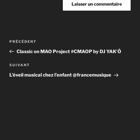
Navigation
Article
PRÉCÉDENT
de
précédent
Classic on MAO Project #CMAOP by DJ YAK’Ô
l’article
Article
SUIVANT
suivant
L’éveil musical chez l’enfant @francemusique