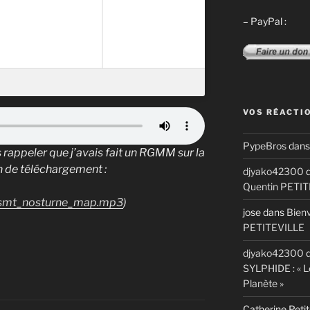
– PayPal :
VOS RÉACTI
PypeBros
dan
s rappeler que j’avais fait un RGMM sur la
 de téléchargement :
djyako42300
d
Quentin PETI
_smt_nosturne_map.mp3
)
jose
dans
Bienv
PETITEVILLE
djyako42300
d
SYLPHIDE : « L
Planète »
Catherine Petit