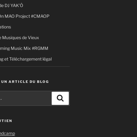
de DJ YAK’Ô
 On MAO Project #CMAOP
ations
 Musiques de Vieux
aming Music Mix #RGMM
g et Téléchargement légal
 UN ARTICLE DU BLOG
Recherche
UTIEN
andcamp