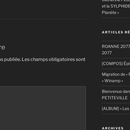
et la SYLPHIDE
Planète »
ARTICLES R
re
ROANNE 2077: S
2077
s publiée.
Les champs obligatoires sont
[COMPOS] Épis
Migration de «
« Winamp »
Bienvenue dans
PETITEVILLE
[ALBUM] « Les 
ARCHIVES