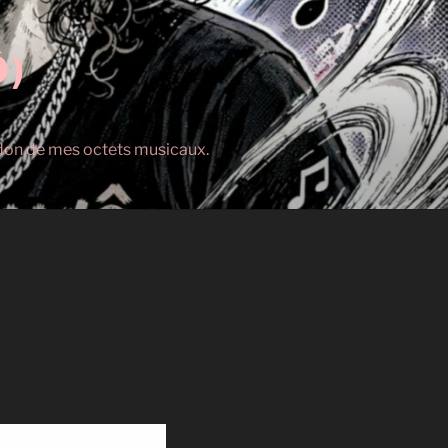
Ô)
s don de mes octets musicaux.