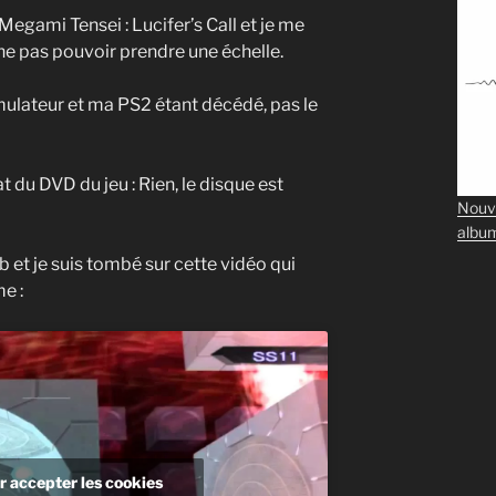
 Megami Tensei : Lucifer’s Call et je me
e pas pouvoir prendre une échelle.
mulateur et ma PS2 étant décédé, pas le
 du DVD du jeu : Rien, le disque est
Nouv
albu
eb et je suis tombé sur cette vidéo qui
e :
r accepter les cookies