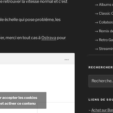
retrouver la vitesse normal et c’est
→ Albums 
→ Classic
le échelle qui pose problème, les
→ Collabor
→ Remix de
er, merci en tout cas à
Ostrava
pour
→ Retro G
→ Streamin
RECHERCHER
Recherche
pour
:
r accepter les cookies
LIENS DE SO
et activer ce contenu
–
Achat sur B