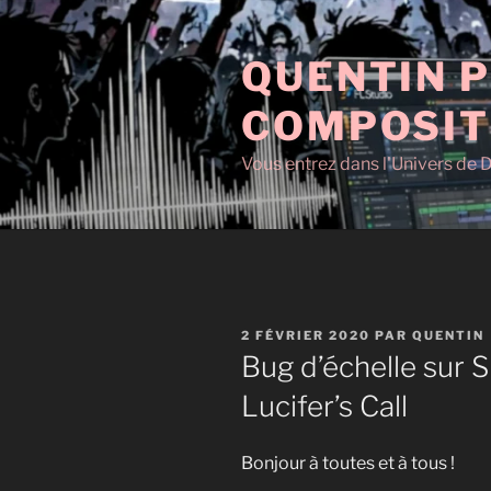
Aller
au
QUENTIN P
contenu
principal
COMPOSIT
Vous entrez dans l'Univers de D
PUBLIÉ
2 FÉVRIER 2020
PAR
QUENTIN
LE
Bug d’échelle sur 
Lucifer’s Call
Bonjour à toutes et à tous !