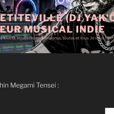
ETITEVILLE (DJ YAK'
EUR MUSICAL INDIE
J YAK'Ô. Vous êtes les bienvenus, toutes et tous. Je vous fai
Shin Megami Tensei :