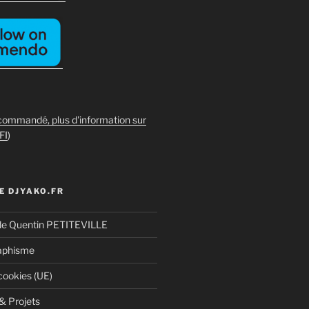
commandé, plus d'information sur
FI
)
E DJYAKO.FR
de Quentin PETITEVILLE
aphisme
cookies (UE)
& Projets