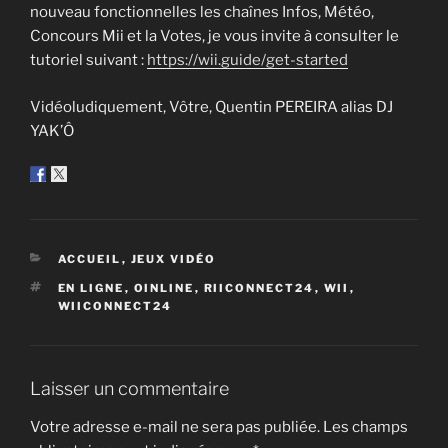
nouveau fonctionnelles les chaînes Infos, Météo,
Concours Mii et la Votes, je vous invite à consulter le
tutoriel suivant :
https://wii.guide/get-started
Vidéoludiquement, Vôtre, Quentin PEREIRA alias DJ
YAK’Ô
CATÉGORIES
ACCUEIL
,
JEUX VIDÉO
ÉTIQUETTES
EN LIGNE
,
OINLINE
,
RIICONNECT24
,
WII
,
WIICONNECT24
Laisser un commentaire
Votre adresse e-mail ne sera pas publiée.
Les champs