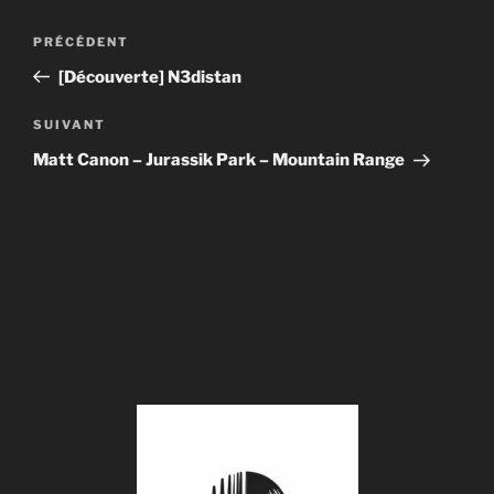
Navigation
Article
PRÉCÉDENT
de
précédent
[Découverte] N3distan
l’article
Article
SUIVANT
suivant
Matt Canon – Jurassik Park – Mountain Range