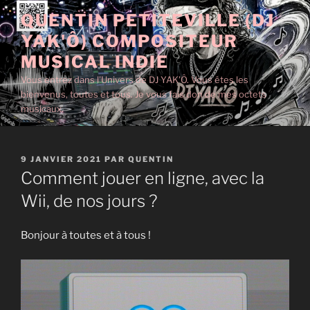
Aller
QUENTIN PETITEVILLE (DJ
au
YAK'Ô) COMPOSITEUR
contenu
principal
MUSICAL INDIE
Vous entrez dans l'Univers de DJ YAK'Ô. Vous êtes les
bienvenus, toutes et tous. Je vous fais don de mes octets
musicaux.
PUBLIÉ
9 JANVIER 2021
PAR
QUENTIN
LE
Comment jouer en ligne, avec la
Wii, de nos jours ?
Bonjour à toutes et à tous !