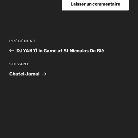
Navigation
Article
PRÉCÉDENT
de
précédent
DJ YAK’Ô in Game at St Nicoulas Da Bié
l’article
Article
SUIVANT
suivant
Chatel-Jamal