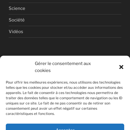
Science
Société
Vidéos
Gérer le consentement aux
cookies
© Copyright Quentin PETITEVILLE
Pour offrir les meilleures expériences, nous utilisons des technologies
France - 2008 - 2025
telles que les cookies pour stocker et/ou accéder aux informations des
appareils. Le fait de consentir à ces technologies nous permettra de
All Rights Reserved
traiter des données telles que le comportement de navigation ou les ID
uniques sur ce site. Le fait de ne pas consentir ou de retirer son
Non affilié à la SACEM
consentement peut avoir un effet négatif sur certaines
caractéristiques et fonctions.