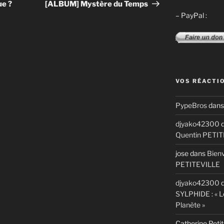
suivant
ue ?
[ALBUM] Mystère du Temps
– PayPal :
VOS RÉACTI
PypeBros
dan
djyako42300
d
Quentin PETI
jose
dans
Bienv
PETITEVILLE
djyako42300
d
SYLPHIDE : « L
Planète »
Catherine Petit