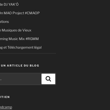
de DJ YAK’Ô
 On MAO Project #CMAOP
ations
 Musiques de Vieux
aming Music Mix #RGMM
g et Téléchargement légal
 UN ARTICLE DU BLOG
Recherche
UTIEN
andcamp