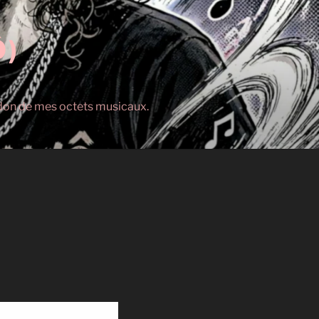
Ô)
s don de mes octets musicaux.