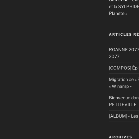
et la SYLPHIDE
Planète »
ARTICLES R
ROANNE 2077: S
2077
[COMPOS] Épis
Migration de «
« Winamp »
Bienvenue dans
PETITEVILLE
[ALBUM] « Les 
ARCHIVES