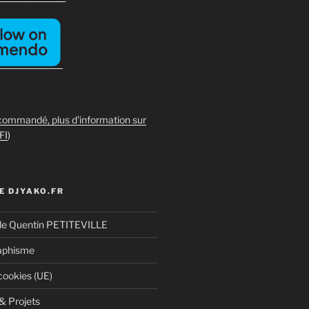
commandé, plus d'information sur
FI
)
E DJYAKO.FR
de Quentin PETITEVILLE
aphisme
cookies (UE)
& Projets