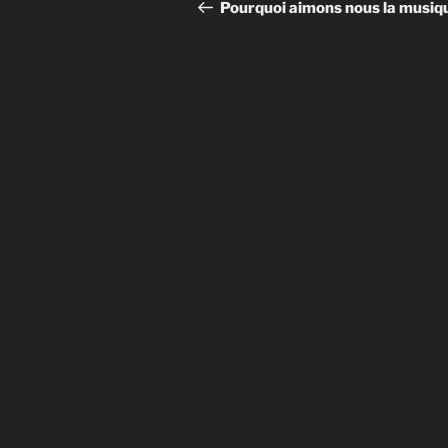
de
précédent
Pourquoi aimons nous la musiq
l’article