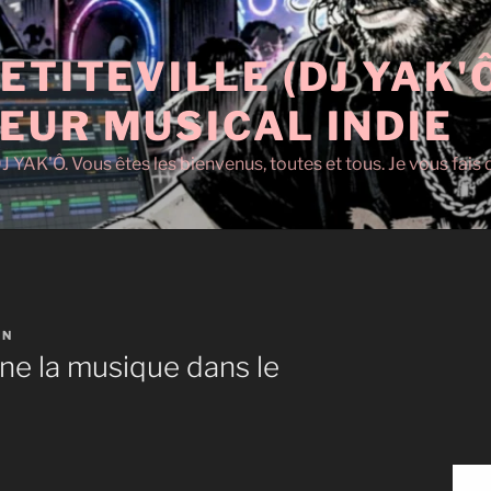
ETITEVILLE (DJ YAK'
EUR MUSICAL INDIE
J YAK'Ô. Vous êtes les bienvenus, toutes et tous. Je vous fai
IN
e la musique dans le