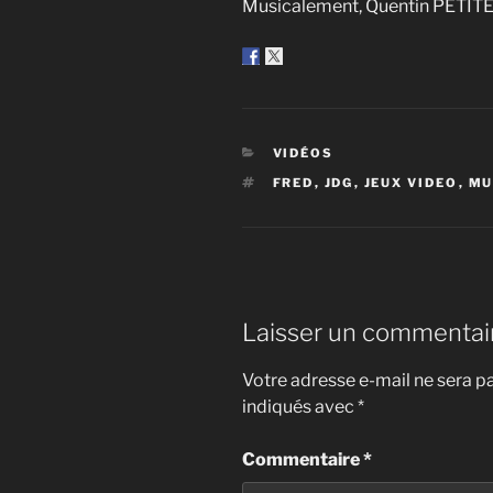
Musicalement, Quentin PETITE
CATÉGORIES
VIDÉOS
ÉTIQUETTES
FRED
,
JDG
,
JEUX VIDEO
,
MU
Laisser un commentai
Votre adresse e-mail ne sera pa
indiqués avec
*
Commentaire
*