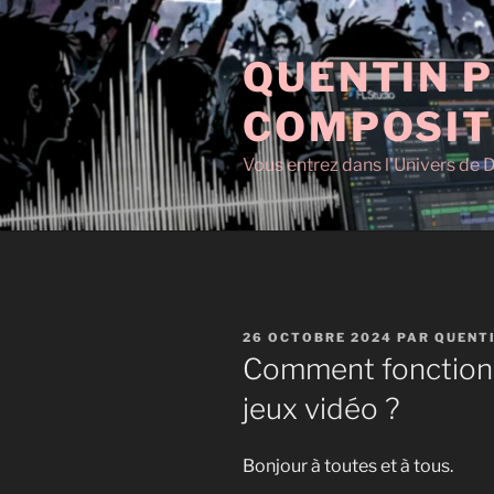
Aller
au
QUENTIN P
contenu
principal
COMPOSIT
Vous entrez dans l'Univers de D
PUBLIÉ
26 OCTOBRE 2024
PAR
QUENT
LE
Comment fonctionn
jeux vidéo ?
Bonjour à toutes et à tous.