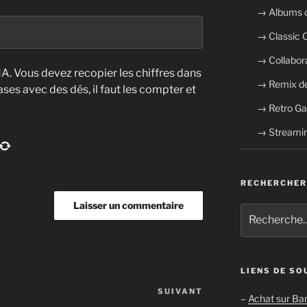
→ Albums 
→ Classic
→ Collabor
. Vous devez recopier les chiffres dans
→ Remix de
cases avec des dés, il faut les compter et
→ Retro G
→ Streamin
RECHERCHER
Recherche
pour
:
LIENS DE SO
SUIVANT
Article
–
Achat sur B