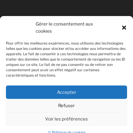
Gérer le consentement aux
cookies
© Copyright Quentin PETITEVILLE
Pour offrir les meilleures expériences, nous utilisons des technologies
France - 2008 - 2025
telles que les cookies pour stocker et/ou accéder aux informations des
appareils. Le fait de consentir à ces technologies nous permettra de
All Rights Reserved
traiter des données telles que le comportement de navigation ou les ID
uniques sur ce site. Le fait de ne pas consentir ou de retirer son
Non affilié à la SACEM
consentement peut avoir un effet négatif sur certaines
caractéristiques et fonctions.
Accepter
Refuser
Voir les préférences
Fièrement propulsé par WordPress
⚖ Politique de cookies