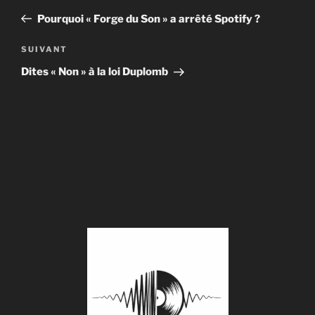
de
précédent
Pourquoi « Forge du Son » a arrêté Spotify ?
l’article
Article
SUIVANT
suivant
Dites « Non » à la loi Duplomb