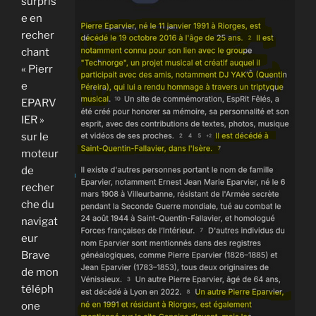
surpris
e en
recher
chant
« Pierr
e
EPARV
IER »
sur le
moteur
de
recher
che du
navigat
eur
Brave
de mon
téléph
one