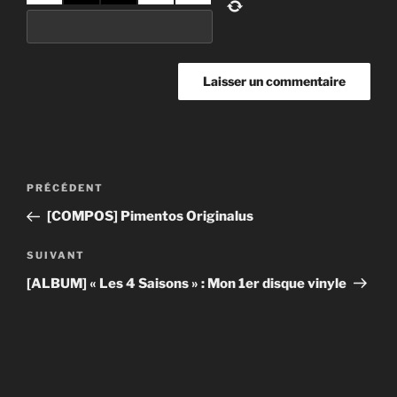
Navigation
Article
PRÉCÉDENT
de
précédent
[COMPOS] Pimentos Originalus
l’article
Article
SUIVANT
suivant
[ALBUM] « Les 4 Saisons » : Mon 1er disque vinyle