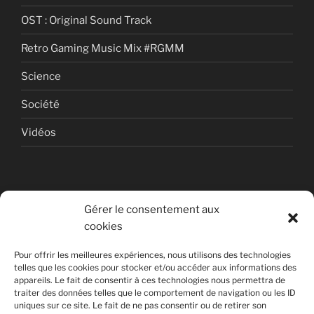
OST : Original Sound Track
Retro Gaming Music Mix #RGMM
Science
Société
Vidéos
Gérer le consentement aux
cookies
© Copyright Quentin PETITEVILLE
Pour offrir les meilleures expériences, nous utilisons des technologies
France - 2008 - 2025
telles que les cookies pour stocker et/ou accéder aux informations des
appareils. Le fait de consentir à ces technologies nous permettra de
All Rights Reserved
traiter des données telles que le comportement de navigation ou les ID
uniques sur ce site. Le fait de ne pas consentir ou de retirer son