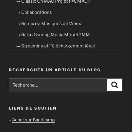
→ Classic On MAO Project #CMAOP
→ Collaborations
→ Remix de Musiques de Vieux
→ Retro Gaming Music Mix #RGMM
→ Streaming et Téléchargement légal
RECHERCHER UN ARTICLE DU BLOG
Recherche
Recher
pour
:
LIENS DE SOUTIEN
–
Achat sur Bandcamp