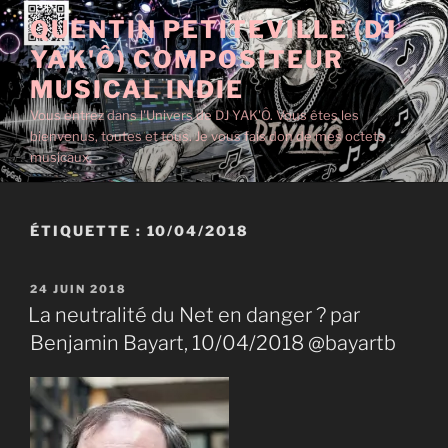
Aller
QUENTIN PETITEVILLE (DJ
au
YAK'Ô) COMPOSITEUR
contenu
principal
MUSICAL INDIE
Vous entrez dans l'Univers de DJ YAK'Ô. Vous êtes les
bienvenus, toutes et tous. Je vous fais don de mes octets
musicaux.
ÉTIQUETTE :
10/04/2018
PUBLIÉ
24 JUIN 2018
LE
La neutralité du Net en danger ? par
Benjamin Bayart, 10/04/2018 @bayartb