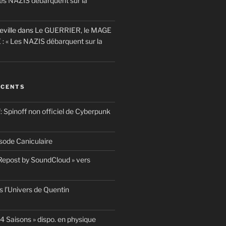
es NAZIS débarquent sur la
eville
dans
Le GUERRIER, le MAGE
 : « Les NAZIS débarquent sur la
ÉCENTS
pinoff non officiel de Cyberpunk
ode Caniculaire
 Repost by SoundCloud » vers
 l’Univers de Quentin
4 Saisons » dispo. en physique