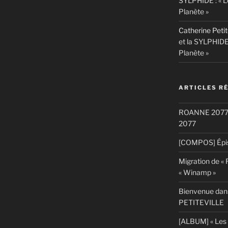
SYLPHIDE : « L
Planète »
Catherine Petit
et la SYLPHIDE
Planète »
ARTICLES R
ROANNE 2077: S
2077
[COMPOS] Épis
Migration de «
« Winamp »
Bienvenue dans
PETITEVILLE
[ALBUM] « Les 