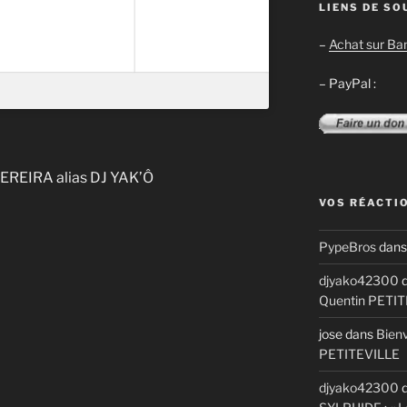
LIENS DE SO
–
Achat sur B
– PayPal :
PEREIRA alias DJ YAK’Ô
VOS RÉACTI
PypeBros
dan
djyako42300
d
Quentin PETI
jose
dans
Bienv
PETITEVILLE
djyako42300
d