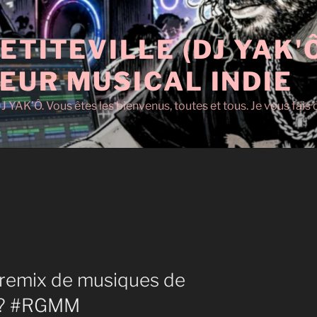
ETITEVILLE (DJ YAK'
EUR MUSICAL INDIE
J YAK'Ô. Vous êtes les bienvenus, toutes et tous. Je vous fai
 remix de musiques de
s ? #RGMM