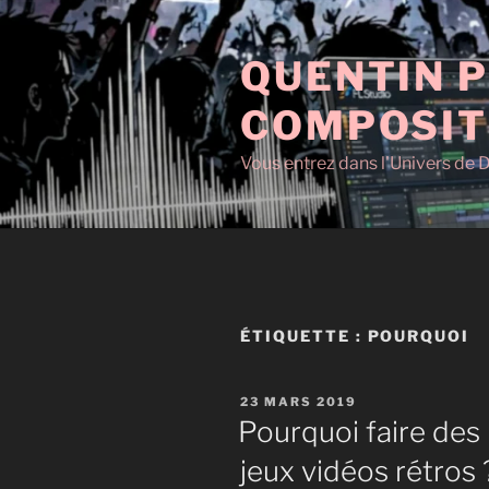
Aller
au
QUENTIN P
contenu
principal
COMPOSIT
Vous entrez dans l'Univers de D
ÉTIQUETTE :
POURQUOI
PUBLIÉ
23 MARS 2019
LE
Pourquoi faire des
jeux vidéos rétro