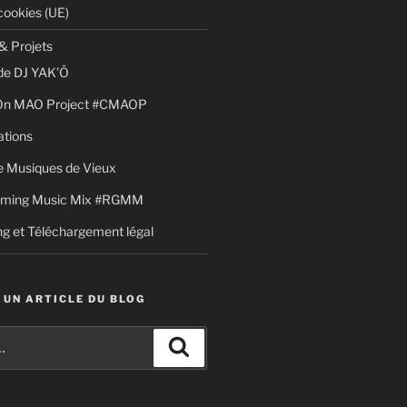
cookies (UE)
& Projets
de DJ YAK’Ô
 On MAO Project #CMAOP
ations
 Musiques de Vieux
aming Music Mix #RGMM
g et Téléchargement légal
 UN ARTICLE DU BLOG
Recherche