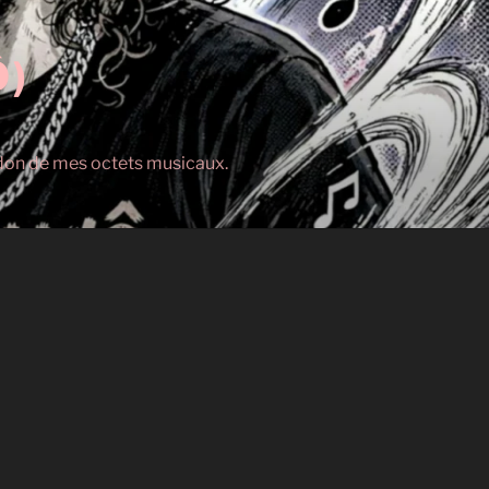
Ô)
s don de mes octets musicaux.