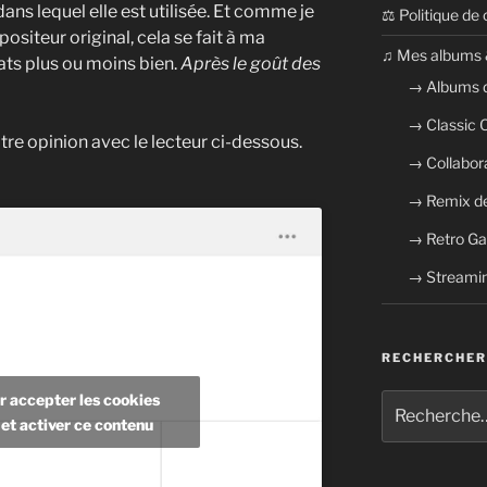
dans lequel elle est utilisée. Et comme je
⚖ Politique de 
ositeur original, cela se fait à ma
​​♫ Mes albums 
ats plus ou moins bien.
Après le goût des
→ Albums 
→ Classic
votre opinion avec le lecteur ci-dessous.
→ Collabor
→ Remix de
→ Retro G
→ Streamin
RECHERCHER
r accepter les cookies
Recherche
pour
et activer ce contenu
: