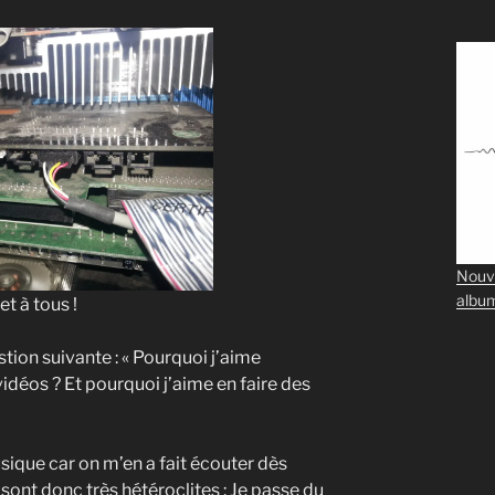
Nouv
albu
et à tous !
estion suivante : « Pourquoi j’aime
idéos ? Et pourquoi j’aime en faire des
sique car on m’en a fait écouter dès
ont donc très hétéroclites : Je passe du