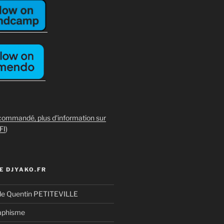
commandé, plus d'information sur
FI
)
E DJYAKO.FR
de Quentin PETITEVILLE
aphisme